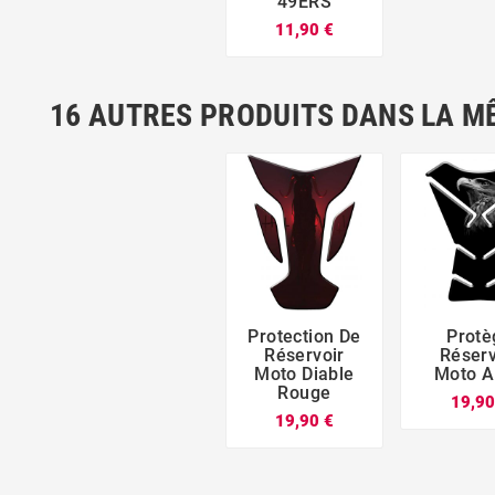
49ERS
11,90 €
16 AUTRES PRODUITS DANS LA M
Protection De
Protè



Réservoir
Réserv
Moto Diable
Moto A
Rouge
19,90
19,90 €