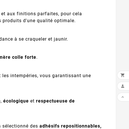
et aux finitions parfaites, pour cela
 produits d'une qualité optimale.
nce à se craqueler et jaunir.
mère colle forte
.

t les intempéries, vous garantissant une


e,
écologique
et
respectueuse de
s sélectionné des
adhésifs repositionnables,