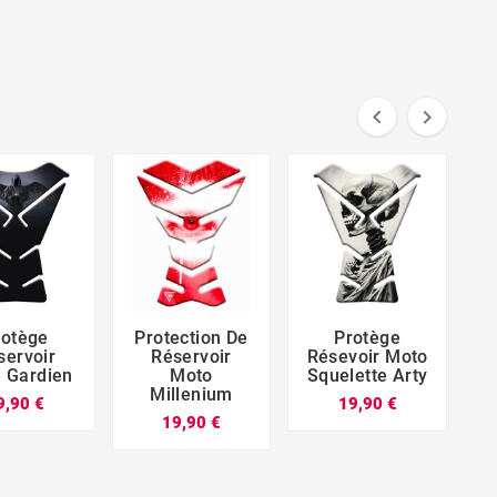


rotège
Protection De
Protège






servoir
Réservoir
Résevoir Moto
R
 Gardien
Moto
Squelette Arty
Millenium
9,90 €
19,90 €
19,90 €