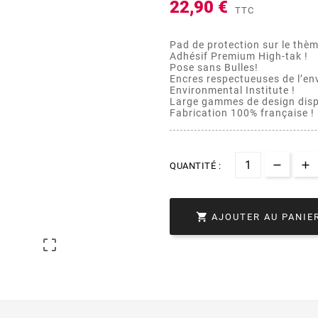
22,90 €
TTC
Pad de protection sur le th
Adhésif Premium High-tak !
Pose sans Bulles!
Encres respectueuses de l’en
Environmental Institute !
Large gammes de design disp
Fabrication 100% française !
QUANTITÉ :

AJOUTER AU PANIE
