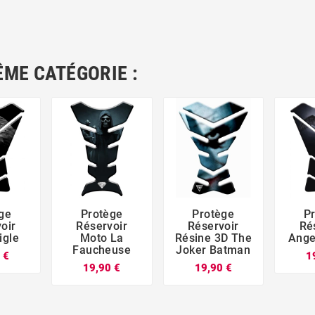
ÊME CATÉGORIE :
ge
Protège
Protège
P





oir
Réservoir
Réservoir
Ré
igle
Moto La
Résine 3D The
Ange
Faucheuse
Joker Batman
 €
1
19,90 €
19,90 €