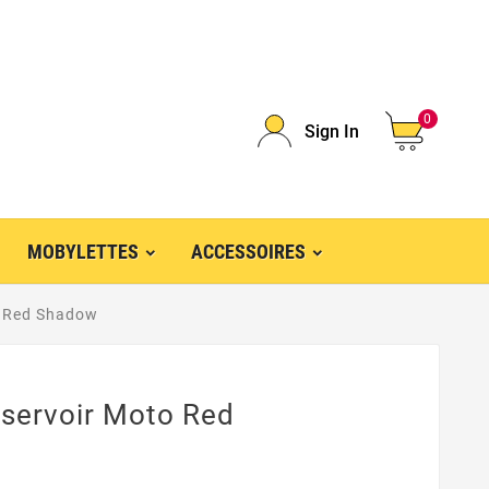
0
Sign In
MOBYLETTES
ACCESSOIRES
o Red Shadow
éservoir Moto Red