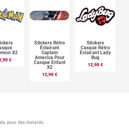
ickers
Stickers Rétro
Stickers






asque
Éclairant
Casque Rétro
emon X2
Captain
Éclairant Lady
É
America Pour
Bug
2,90 €
Casque Enfant
12,90 €
X2
12,90 €
rds, pour des motards.