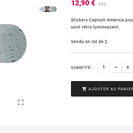
12,90 €
TTC
Stickers Captain America pour
sont rétro luminescent.
Vendu en lot de 2
QUANTITÉ :

AJOUTER AU PANIE
