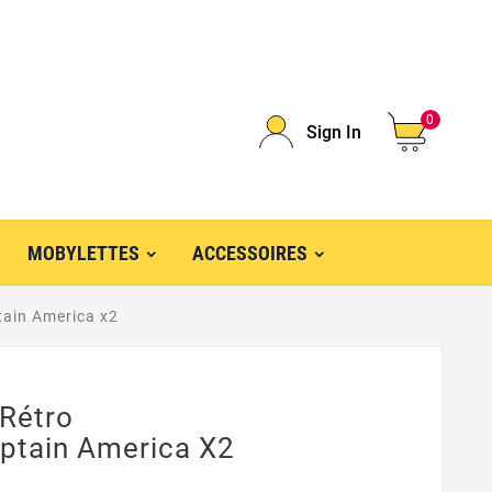
0
Sign In
MOBYLETTES
ACCESSOIRES
tain America x2
 Rétro
aptain America X2