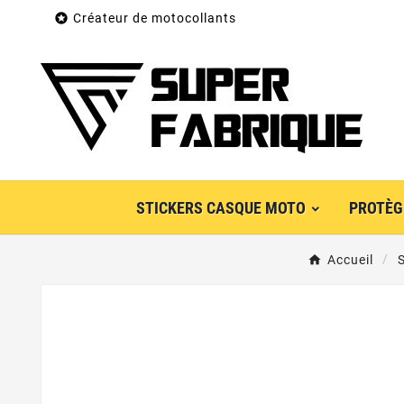

Créateur de motocollants
STICKERS CASQUE MOTO
PROTÈG
Accueil
S