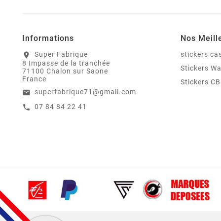
Informations
Nos Meill
Super Fabrique
stickers c
location_on
8 Impasse de la tranchée
Stickers W
71100 Chalon sur Saone
France
Stickers CB
superfabrique71@gmail.com
email
07 84 84 22 41
call