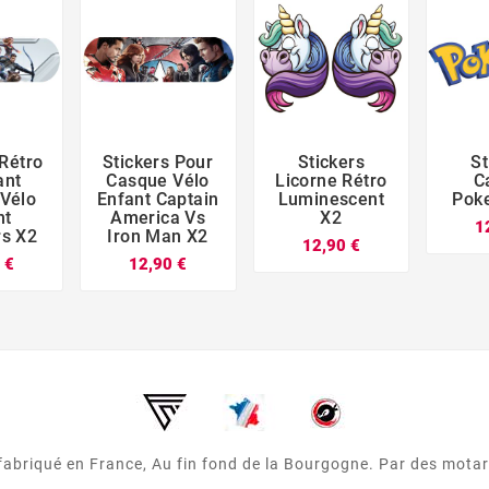
 Rétro
Stickers Pour
Stickers
St





ant
Casque Vélo
Licorne Rétro
C
Vélo
Enfant Captain
Luminescent
Pok
nt
America Vs
X2
1
s X2
Iron Man X2
12,90 €
 €
12,90 €
 fabriqué en France, Au fin fond de la Bourgogne. Par des mota