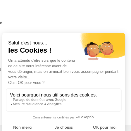
e
tion