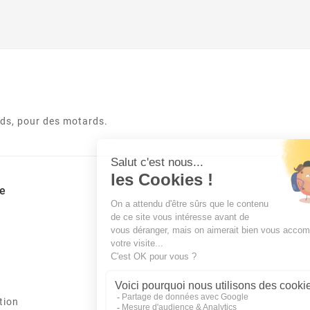
rds, pour des motards.
e
tion