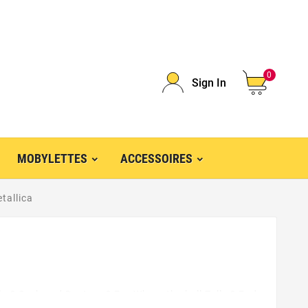
0
Sign In
MOBYLETTES
ACCESSOIRES
tallica
ix ? Seek and Destroy ? For Whom the bell Tolls ? Fade