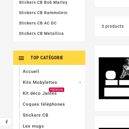
to Black ? Le
Stickers CB Bob Marley
Je suis prêt à 
Stickers CB Rammstein
vous êtes vraim
Cette catégori
Stickers CB AC DC
3 products
Les autocollan
Stickers CB Metallica
numéros.

TOP CATÉGORIE
Accueil
Kits Mobylettes

PREMIUM
Kit déco Jantes
Coques téléphones
Stickers CB
Les mugs