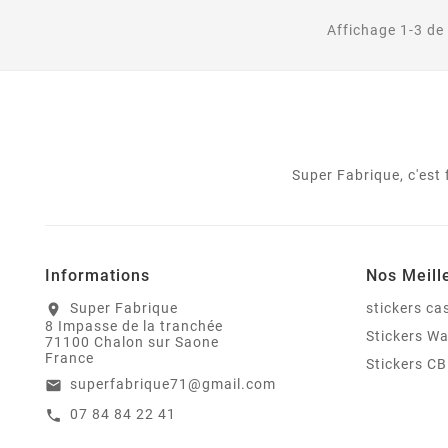
Affichage 1-3 de 
Super Fabrique, c'est
Informations
Nos Meill
Super Fabrique
stickers c
location_on
8 Impasse de la tranchée
Stickers W
71100 Chalon sur Saone
France
Stickers CB
superfabrique71@gmail.com
email
07 84 84 22 41
call