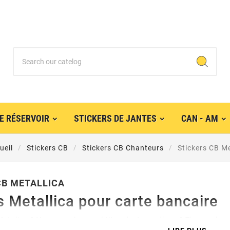
E RÉSERVOIR
STICKERS DE JANTES
CAN - AM
ueil
Stickers CB
Stickers CB Chanteurs
Stickers CB Me
CB METALLICA
s Metallica pour carte bancaire
Metalica ? Voyons cela… quel titre n’est pas d’eux ? The mechan