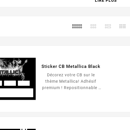
LIRE PLUS
 petit bonhomme en mousse ? Master of Puppets ?
parier que vous n’avez pas trouvé ! Bon normalement à lire les t
ent fan et c’est top !
e est donc faite pour vous, car elle contient des stickers de ca
ts sont découpés à la forme de la cb, en ayant laissé la place p
Sticker CB Metallica Black
Décorez votre CB sur le
thème Metallica! Adhésif
premium ! Repositionnable !
Pose sans bulles ! Passe
dans TOUT les appareils à
cartes ! Fabrication 100%
française !