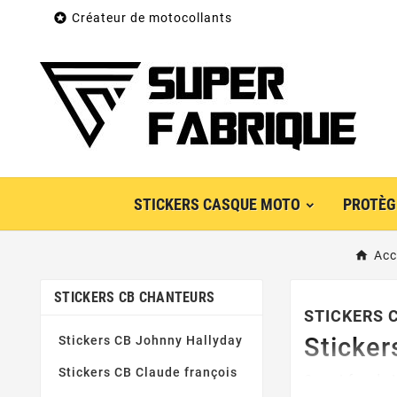

Créateur de motocollants
STICKERS CASQUE MOTO
PROTÈG
Acc
STICKERS CB CHANTEURS
STICKERS 
Sticker
Stickers CB Johnny Hallyday
Stickers CB Claude françois
On est fan de 