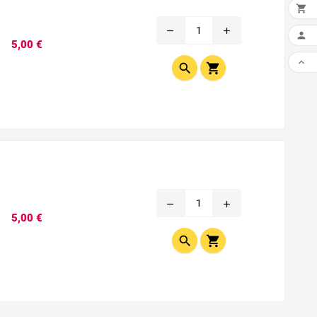

remove
add

Prix
5,00 €



remove
add
Prix
5,00 €

