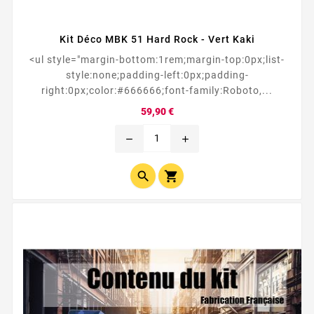
Kit Déco MBK 51 Hard Rock - Vert Kaki
<ul style="margin-bottom:1rem;margin-top:0px;list-
style:none;padding-left:0px;padding-
right:0px;color:#666666;font-family:Roboto,...
Prix
59,90 €
remove
add

