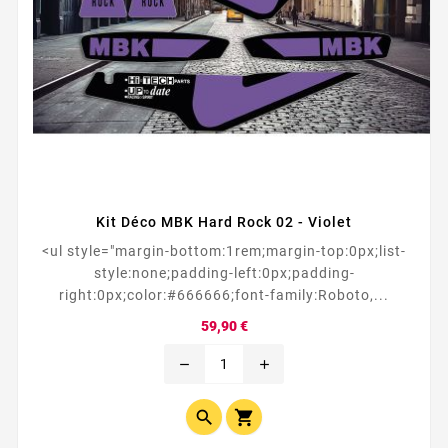
Kit Déco MBK Hard Rock 02 - Violet
<ul style="margin-bottom:1rem;margin-top:0px;list-
style:none;padding-left:0px;padding-
right:0px;color:#666666;font-family:Roboto,...
Prix
59,90 €
remove
add

