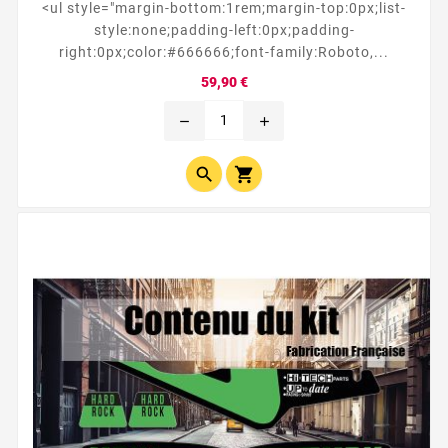
<ul style="margin-bottom:1rem;margin-top:0px;list-
style:none;padding-left:0px;padding-
right:0px;color:#666666;font-family:Roboto,...
Prix
59,90 €
remove
add

