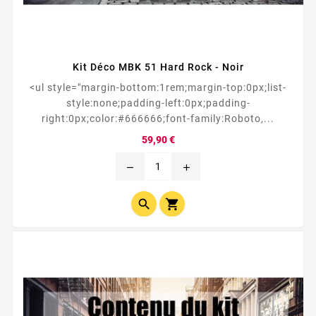
Kit Déco MBK 51 Hard Rock - Noir
<ul style="margin-bottom:1rem;margin-top:0px;list-
style:none;padding-left:0px;padding-
right:0px;color:#666666;font-family:Roboto,...
Prix
59,90 €
remove
add

