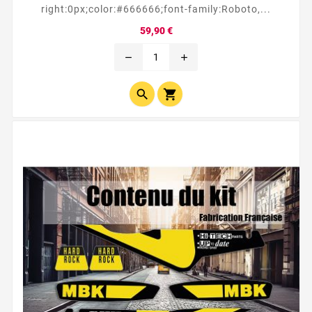
right:0px;color:#666666;font-family:Roboto,...
Prix
59,90 €
remove
add

