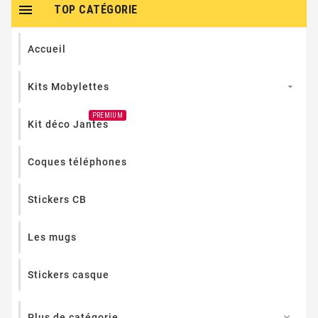

TOP CATÉGORIE
Accueil
Kits Mobylettes

PREMIUM
Kit déco Jantes
Coques téléphones
Stickers CB
Les mugs
Stickers casque
Plus de catégorie
