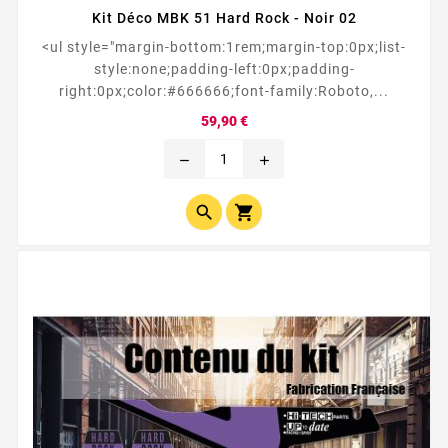
Kit Déco MBK 51 Hard Rock - Noir 02
<ul style="margin-bottom:1rem;margin-top:0px;list-
style:none;padding-left:0px;padding-
right:0px;color:#666666;font-family:Roboto,...
Prix
59,90 €
remove
add

