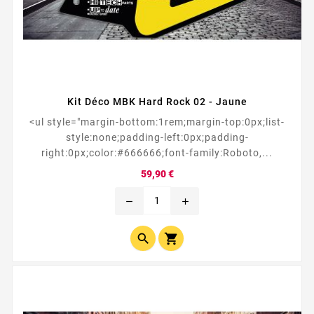
Kit Déco MBK Hard Rock 02 - Jaune
<ul style="margin-bottom:1rem;margin-top:0px;list-
style:none;padding-left:0px;padding-
right:0px;color:#666666;font-family:Roboto,...
Prix
59,90 €
remove
add

