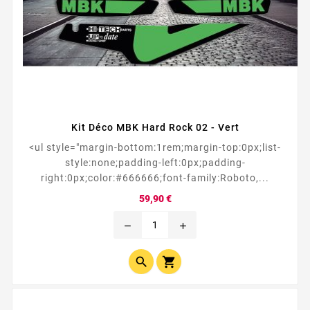
Kit Déco MBK Hard Rock 02 - Vert
<ul style="margin-bottom:1rem;margin-top:0px;list-
style:none;padding-left:0px;padding-
right:0px;color:#666666;font-family:Roboto,...
Prix
59,90 €
remove
add

