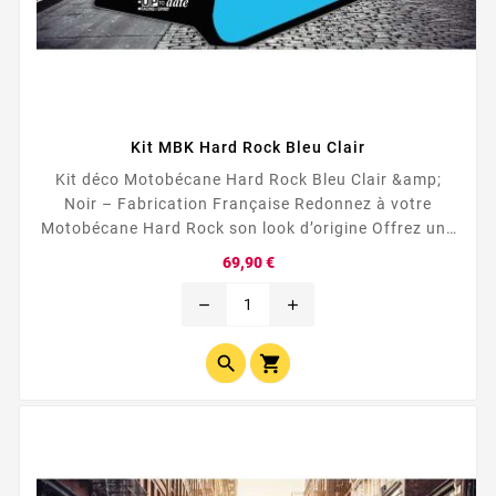
Kit MBK Hard Rock Bleu Clair
Kit déco Motobécane Hard Rock Bleu Clair &amp;
Noir – Fabrication Française Redonnez à votre
Motobécane Hard Rock son look d’origine Offrez une
seconde jeunesse à votre mobylette avec ce kit déco
Prix
69,90 €
Motobécane Hard Rock Bleu Clair &amp; Noir ,
spécialement conçu pour...
remove
add

