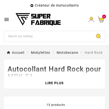
Créateur de motocollants

0

Accueil
Mobylettes
Motobecane
Hard Rock
Autocollant Hard Rock pour
MBK 51
LIRE PLUS
Votre restauration de Motobecane est enfin finie ?
Presque ? Vous allez pouvoir lui redonner l'intégralité
de son look grâce à nos autocollants en qualité
PREMIUM.
15 products
Nous allons vous faire vivre une expérience de pose