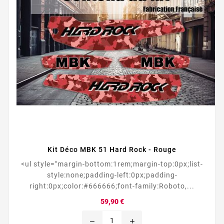
Kit Déco MBK 51 Hard Rock - Rouge
<ul style="margin-bottom:1rem;margin-top:0px;list-
style:none;padding-left:0px;padding-
right:0px;color:#666666;font-family:Roboto,...
Prix
59,90 €
remove
add