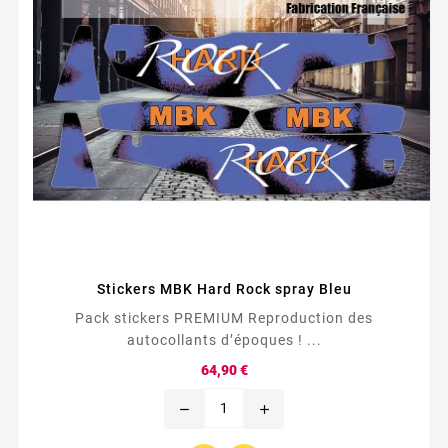
Stickers MBK Hard Rock spray Bleu
Pack stickers PREMIUM Reproduction des
autocollants d’époques ! ...
Prix
64,90 €
remove
add