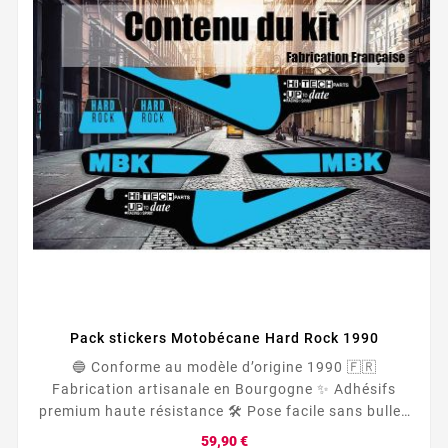
Pack stickers Motobécane Hard Rock 1990
🔵 Conforme au modèle d’origine 1990 🇫🇷
Fabrication artisanale en Bourgogne ✨ Adhésifs
premium haute résistance 🛠 Pose facile sans bulles
🎨 Couleurs bleu et noir fidèles à l’époque Redonnez
Prix
59,90 €