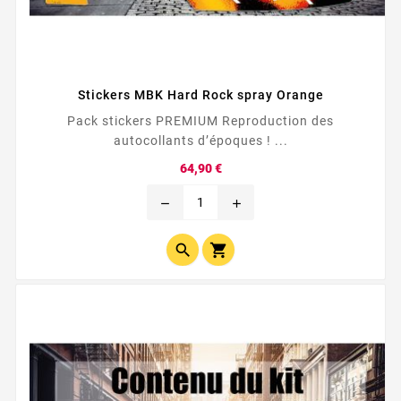
Stickers MBK Hard Rock spray Orange
Pack stickers PREMIUM Reproduction des
autocollants d’époques ! ...
Prix
64,90 €
remove
add

