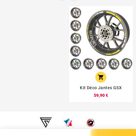

Kit Déco Jantes GSX
59,90 €