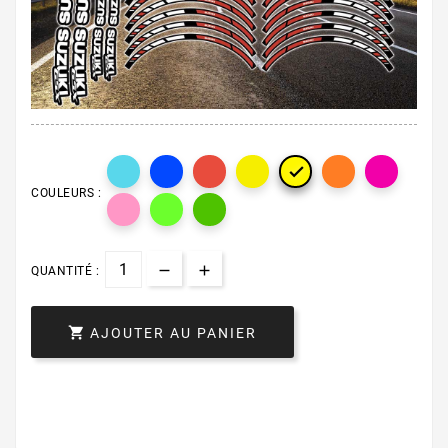

COULEURS :
QUANTITÉ :

AJOUTER AU PANIER