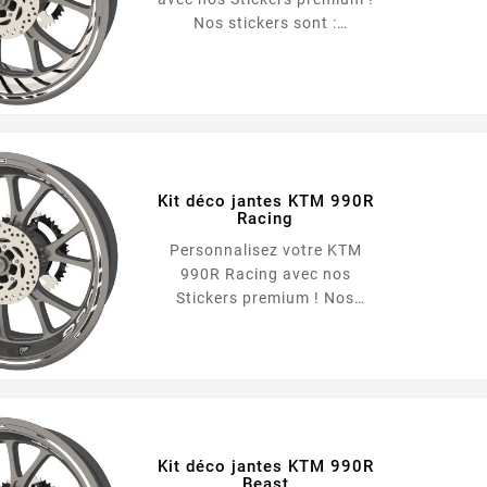
Nos stickers sont :
Repositionnables Qualité
Premium Adapté à toutes les
motos Facile à poser Ultra
résistant Le pack comprend :
Roue avant : <ul...
Kit déco jantes KTM 990R
Racing
Personnalisez votre KTM
990R Racing avec nos
Stickers premium ! Nos
stickers sont :
Repositionnables Qualité
Premium Adapté à toutes les
motos Facile à poser Ultra
résistant Le pack comprend :
Roue avant : 6 Liserets KTM
...
Kit déco jantes KTM 990R
Beast