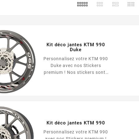
Kit déco jantes KTM 990
Duke
Personnalisez votre KTM 990
Duke avec nos Stickers
premium ! Nos stickers sont :
Repositionnables Qualité
Premium Adapté à toutes les
motos Facile à poser Ultra
résistant Le pack comprend :
Roue avant : <ul...
Kit déco jantes KTM 990
Personnalisez votre KTM 990
avec nos Stickers premium !