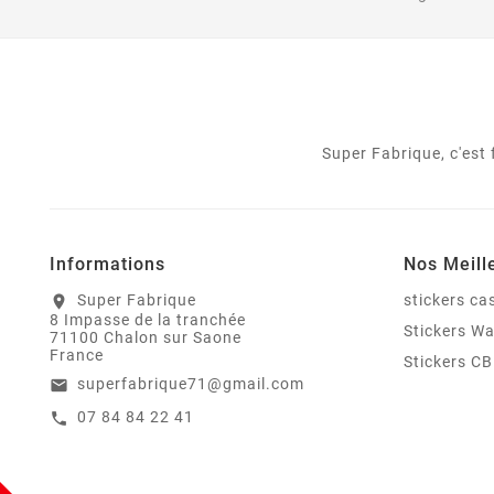
Super Fabrique, c'est
Informations
Nos Meill
Super Fabrique
stickers c
location_on
8 Impasse de la tranchée
Stickers W
71100 Chalon sur Saone
France
Stickers CB
superfabrique71@gmail.com
email
07 84 84 22 41
call