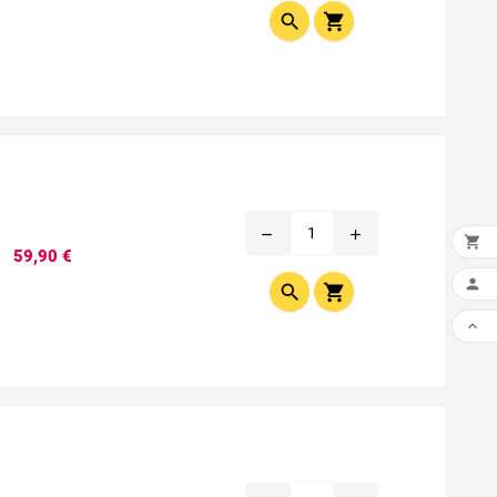


remove
add

Prix
59,90 €



