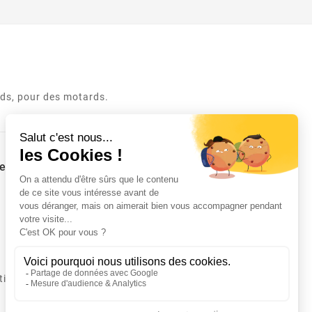
rds, pour des motards.
e
tion