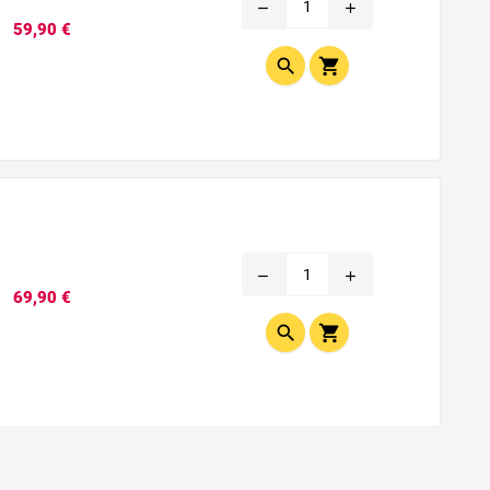
remove
add
Prix
59,90 €


remove
add
Prix
69,90 €

