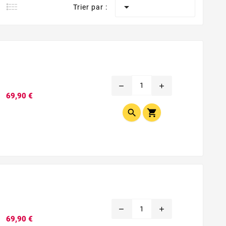

Trier par :
remove
add
Prix
69,90 €


remove
add
Prix
69,90 €