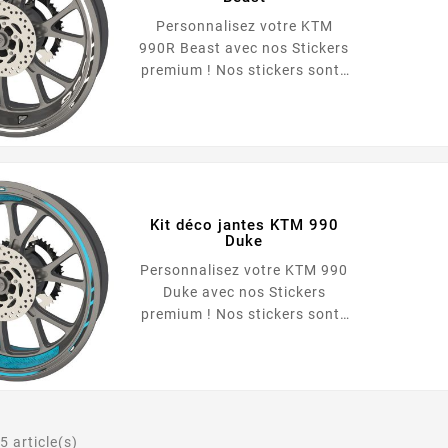
Personnalisez votre KTM
990R Beast avec nos Stickers
premium ! Nos stickers sont :
Repositionnables Qualité
Premium Adapté à toutes les
motos Facile à poser Ultra
résistant Le pack comprend :
Roue avant : 6 Liserets KTM
<li...
Kit déco jantes KTM 990
Duke
Personnalisez votre KTM 990
Duke avec nos Stickers
premium ! Nos stickers sont :
Repositionnables Qualité
Premium Adapté à toutes les
motos Facile à poser Ultra
résistant Le pack comprend :
Roue avant : 6 Liserets KTM
5 article(s)
<li...