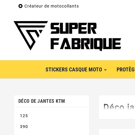

Créateur de motocollants
STICKERS CASQUE MOTO
PROTÈG
DÉCO DE JANTES KTM
Déco j
125
390