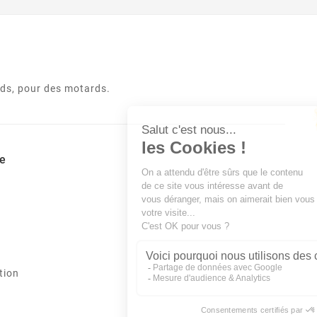
rds, pour des motards.
e
tion