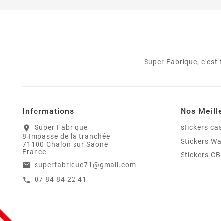
Super Fabrique, c'est
Informations
Nos Meill
Super Fabrique
stickers c
location_on
8 Impasse de la tranchée
Stickers W
71100 Chalon sur Saone
France
Stickers CB
superfabrique71@gmail.com
email
07 84 84 22 41
call