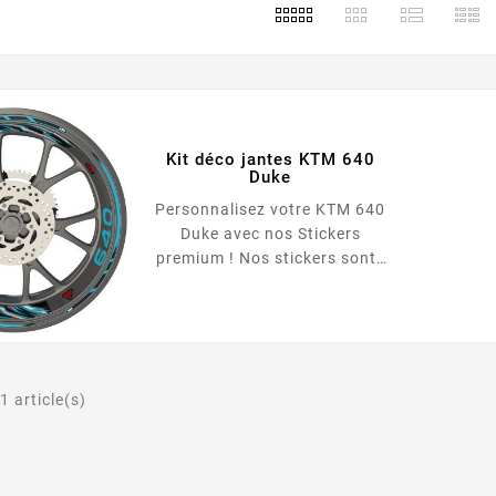
Kit déco jantes KTM 640
Duke
Personnalisez votre KTM 640
Duke avec nos Stickers
premium ! Nos stickers sont :
Repositionnables Qualité
Premium Adapté à toutes les
motos Facile à poser Ultra
résistant Le pack comprend :
Roue avant : <ul...
1 article(s)