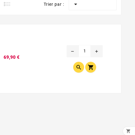

Trier par :
remove
add
Prix
69,90 €


