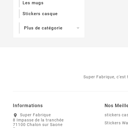
Les mugs
Stickers casque
Plus de catégorie

Super Fabrique, c'est
Informations
Nos Meill
Super Fabrique
stickers c
location_on
8 Impasse de la tranchée
Stickers W
71100 Chalon sur Saone