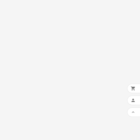


