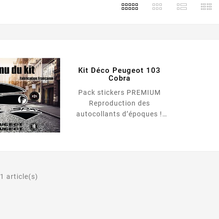
Kit Déco Peugeot 103
Cobra
Pack stickers PREMIUM
Reproduction des
autocollants d’époques !
Adhésif Premium ! Pose sans
Bulles ! Repositionnables !
Fabrication 100% française
Packs d’autocollants
reproduction des stickers
1 article(s)
d’époques pour
customisation de mobylette
Peugeot 103 Cobra