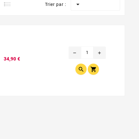

Trier par :
remove
add
Prix
34,90 €

