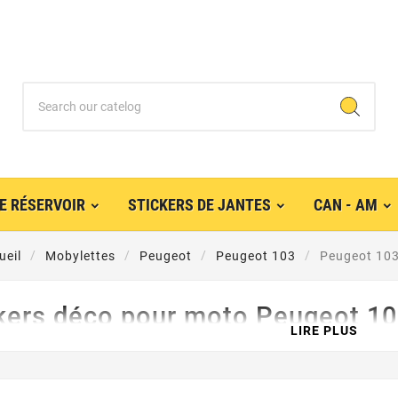
E RÉSERVOIR
STICKERS DE JANTES
CAN - AM
ueil
Mobylettes
Peugeot
Peugeot 103
Peugeot 10
ckers déco pour moto Peugeot 1
LIRE PLUS