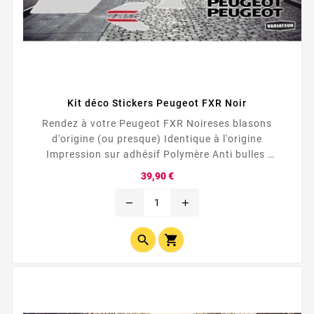
Kit déco Stickers Peugeot FXR Noir
Rendez à votre Peugeot FXR Noireses blasons
d'origine (ou presque) Identique à l'origine
Impression sur adhésif Polymère Anti bulles
Repositionnable Fabrication Française
Prix
39,90 €
remove
add

