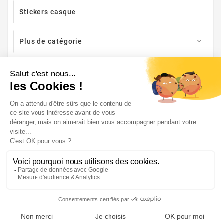
Stickers casque
Plus de catégorie

Super Fabrique, c'est fabriqué en France, Au fin fond de la
Bourgogne. Par des motards, pour des motards.

Informations

Nos Meilleures Ventes

Votre Compte