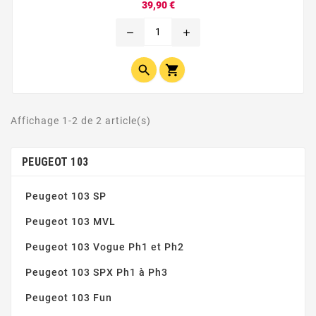
Prix
39,90 €
remove
add


Affichage 1-2 de 2 article(s)
PEUGEOT 103
Peugeot 103 SP
Peugeot 103 MVL
Peugeot 103 Vogue Ph1 et Ph2
Peugeot 103 SPX Ph1 à Ph3
Peugeot 103 Fun